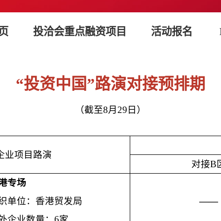
页
投洽会重点融资项目
活动报名
“
投资中国
”
路演对接预排期
（截至
8
月
29
日）
企业项目路演
对接B
港专场
织单位：香港贸发局
——
外企业数量：6家