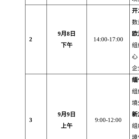
开
数
9
月
8
日
欧
2
14:00-17:00
下午
组
心
企
缅
组
境
9
月
9
日
新
3
9:00-12:00
上午
组
境