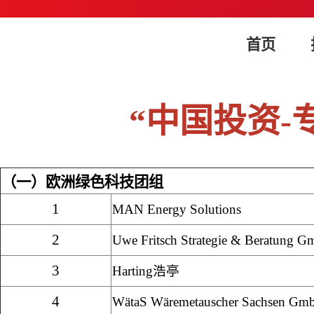
首页
“中国投资-
（一）欧洲绿色科技团组
1
MAN Energy Solutions
2
Uwe Fritsch Strategie & Beratung 
3
Harting
浩亭
4
WätaS Wäremetauscher Sachsen Gm