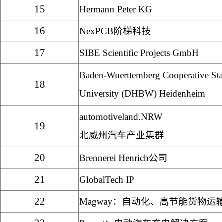
15
Hermann Peter KG
16
NexPCB
阶梯科技
17
SIBE Scientific Projects GmbH
Baden-Wuerttemberg Cooperative Sta
18
University (DHBW) Heidenheim
automotiveland.NRW
19
北威州汽车产业集群
20
Brennerei Henrich
公司
21
GlobalTech IP
22
Magway
：自动化、高节能货物运