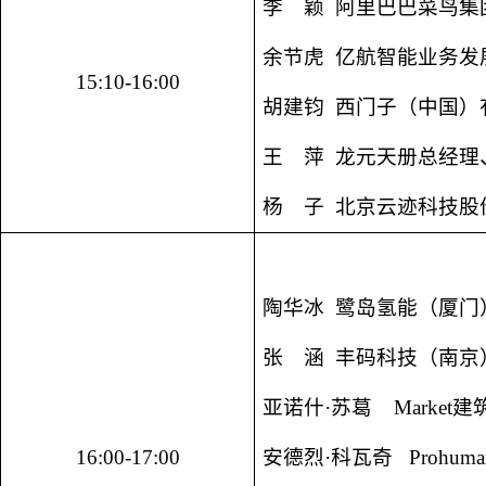
李 颖 阿里巴巴菜鸟集
余节虎 亿航智能业务发
15:10-16:00
胡建钧 西门子（中国）
王 萍 龙元天册总经理
杨 子 北京云迹科技股
陶华冰 鹭岛氢能（厦门
张 涵 丰码科技（南京
亚诺什·苏葛 Marke
16:00-17:00
安德烈·科瓦奇 Prohu