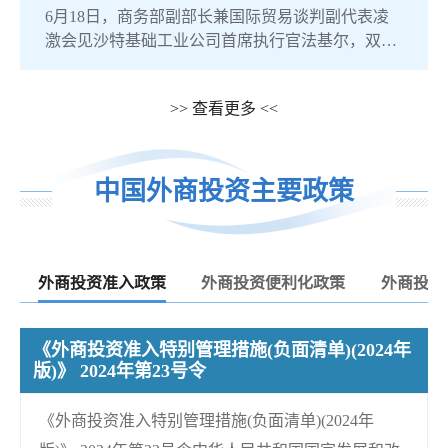
6月18日，商务部副部长兼国际贸易谈判副代表凌
激会见沙特基础工业公司首席执行官法基尔，双方
就企业在华经营发展，加强投资合作等议题进行交
流。凌激表示，近年来中沙经...
>> 查看更多 <<
中国外商投资主要政策
外商投资准入政策
外商投资便利化政策
外商投资
《外商投资准入特别管理措施(负面清单)(2024年
版)》 2024年第23号令
《外商投资准入特别管理措施(负面清单)(2024年